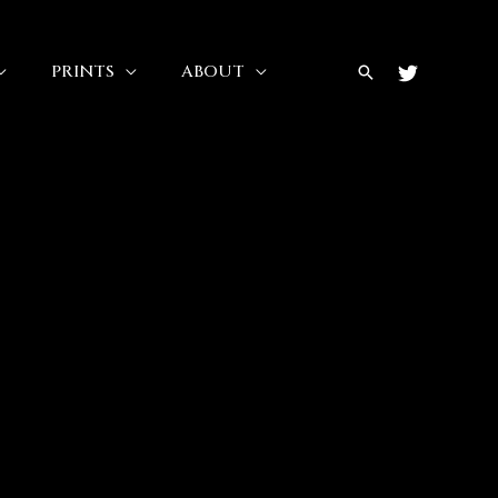
PRINTS
ABOUT