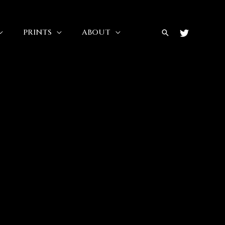
PRINTS
ABOUT